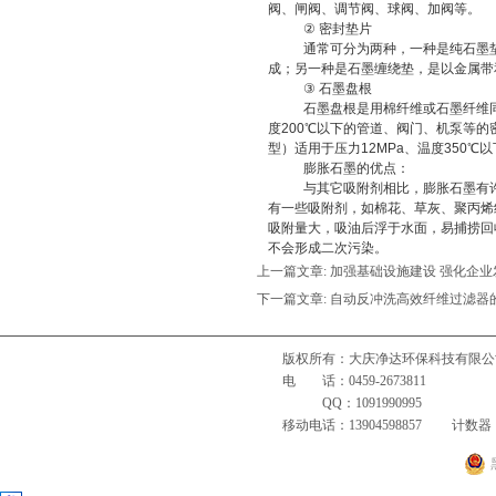
阀、闸阀、调节阀、球阀、加阀等。
②
密封垫片
通常可分为两种，一种是纯石墨
成；另一种是石墨缠绕垫，是以金属带
③
石墨盘根
石墨盘根是用棉纤维或石墨纤维
度
200
℃
以下的管道、阀门、机泵等的
型）适用于压力
12MPa
、温度
350
℃
以
膨胀石墨的优点：
与其它吸附剂相比，膨胀石墨有
有一些吸附剂，如棉花、草灰、聚丙烯
吸附量大，吸油后浮于水面，易捕捞回
不会形成二次污染。
上一篇文章:
加强基础设施建设 强化企业
下一篇文章:
自动反冲洗高效纤维过滤器
版权所有：大庆净达环保科技有限
电 话：0459-2673811 
QQ：1091990995
移动电话：13904598857 计数