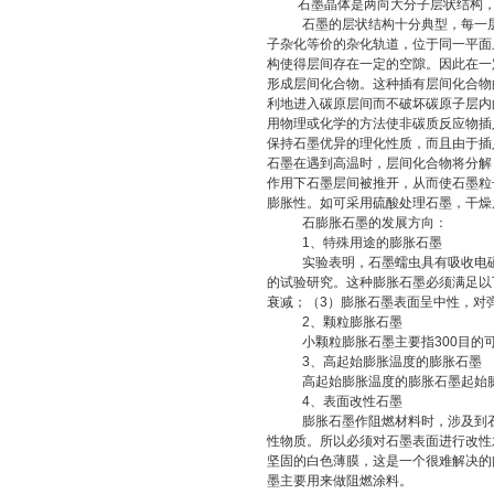
石墨晶体是两向大分子层状结构
石墨的层状结构十分典型，每一
子杂化等价的杂化轨道，位于同一平面
构使得层间存在一定的空隙。因此在一
形成层间化合物。这种插有层间化合物
利地进入碳原层间而不破坏碳原子层内
用物理或化学的方法使非碳质反应物插
保持石墨优异的理化性质，而且由于插
石墨在遇到高温时，层间化合物将分解
作用下石墨层间被推开，从而使石墨粒
膨胀性。如可采用硫酸处理石墨，干燥
石
膨胀石墨的发展方向：
1
、特殊用途的膨胀石墨
实验表明，石墨蠕虫具有吸收电
的试验研究。这种膨胀石墨必须满足以
衰减；（
3
）膨胀石墨表面呈中性，对
2
、颗粒膨胀石墨
小颗粒膨胀石墨主要指
300
目的
3
、高起始膨胀温度的膨胀石墨
高起始膨胀温度的膨胀石墨起始
4
、表面改性石墨
膨胀石墨作阻燃材料时，涉及到
性物质。所以必须对石墨表面进行改性
坚固的白色薄膜，这是一个很难解决的
墨主要用来做阻燃涂料。