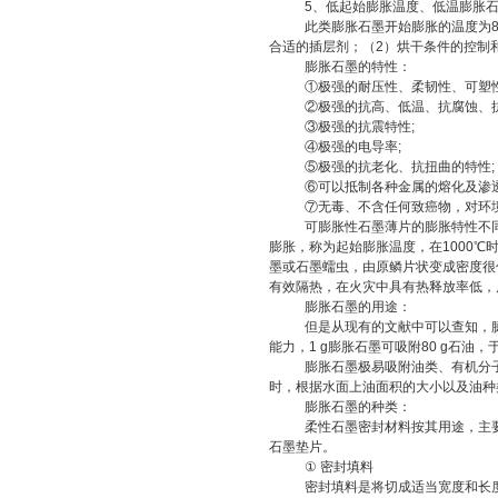
5
、低起始膨胀温度、低温膨胀
此类膨胀石墨开始膨胀的温度为
合适的插层剂；（
2
）烘干条件的控制
膨胀石墨的特性：
①
极强的耐压性、柔韧性、可塑
②
极强的抗高、低温、抗腐蚀、
③
极强的抗震特性
;
④
极强的电导率
;
⑤
极强的抗老化、抗扭曲的特性
;
⑥
可以抵制各种金属的熔化及渗
⑦
无毒、不含任何致癌物，对环
可膨胀性石墨薄片的膨胀特性不
膨胀，称为起始膨胀温度，在
1000
℃
墨或石墨蠕虫，由原鳞片状变成密度很
有效隔热，在火灾中具有热释放率低，
膨胀石墨的用途：
但是从现有的文献中可以查知，
能力，
1 g
膨胀石墨可吸附
80 g
石油，
膨胀石墨极易吸附油类、有机分
时，根据水面上油面积的大小以及油种
膨胀石墨的种类：
柔性石墨密封材料按其用途，主
石墨垫片。
①
密封填料
密封填料是将切成适当宽度和长