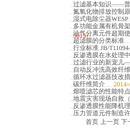
过滤基本知识——
氮氧化物排放控制
湿式电除尘器WESP
多功能金属有机骨
油气分离元件超期
5015
)
超滤膜的分类标准
行业标准 JB/T1109
反渗透膜在水处理
过滤行业的新宠儿
自动反冲洗高效纤
循环水过滤器技改
碳纤维简介
2014
熔喷滤芯的性能特
地震灾害现场自救
反渗透膜性能降机
压力管道元件制造
首页 上一页
下