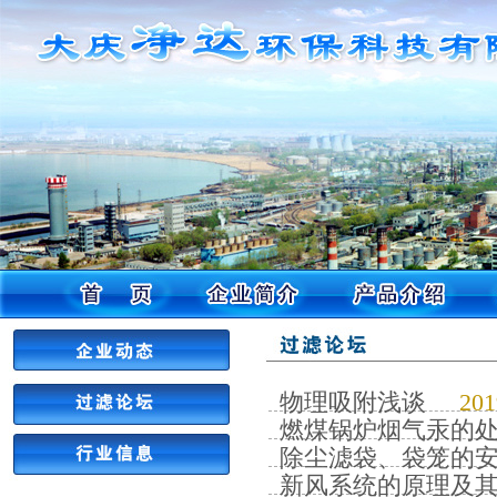
物理吸附浅谈
20
燃煤锅炉烟气汞的
除尘滤袋、袋笼的
新风系统的原理及