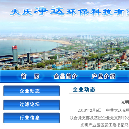
光
2018
年
月
日，中共大庆光
2
6
联合党支部及基层企业党支部书
光明产业园区党工委书记马