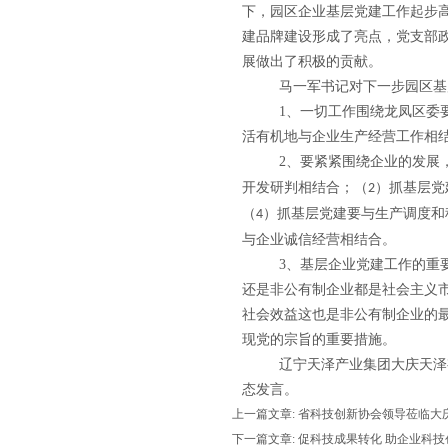
下，
园区企业基层党建工作起步
建品牌建设形成了亮点，党支部
展做出了积极的贡献。
马一军书记对下一步园区基
1
、一切工作围绕龙凤区委
活有机地与企业生产经营工作相
2
、要紧紧围绕企业的发展
开发研判相结合；（
）抓基层党
2
（
）抓基层党建要与生产调度和
4
与企业诚信经营相结合。
3
、基层企业党建工作的重
还是非公有制企业都是社会主义
社会效益这也是非公有制企业的
现党的宗旨的重要措施。
辽宁天泽产业集团大庆天泽
态发言。
上一篇文章:
省科技创新协会领导莅临大
下一篇文章:
促科技成果转化 助企业科技