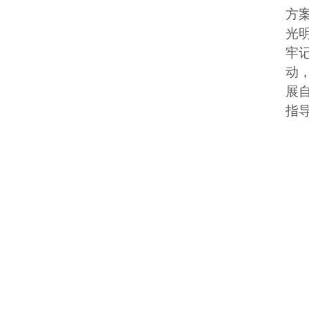
方
光
牢
动
展
指