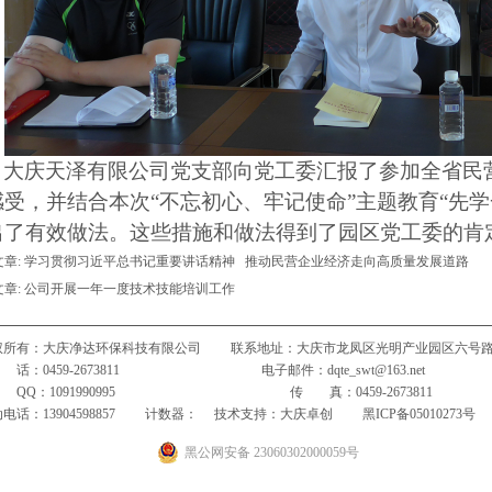
大庆天泽有限公司党支部向党工委汇报了参加全省民
感受，并结合本次
“不忘初心、牢记使命”主题教育“先
出了有效做法。这些措施和做法得到了园区党工委的肯
章:
学习贯彻习近平总书记重要讲话精神 推动民营企业经济走向高质量发展道路
章:
公司开展一年一度技术技能培训工作
权所有：大庆净达环保科技有限公司 联系地址：大庆市龙凤区光明产业园区六号路
 话：0459-2673811 电子邮件：dqte_swt@163.net
Q：1091990995 传 真：0459-2673811
电话：13904598857 计数器：
技术支持：
大庆卓创
黑ICP备05010273号
黑公网安备 23060302000059号